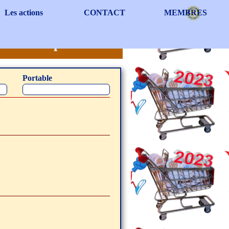
Les actions
CONTACT
MEMBRES
▼
▼
▼
R-Inscription
Portable
adresse mail obligatoire pour éviter les erreurs dans le choix de votre nom