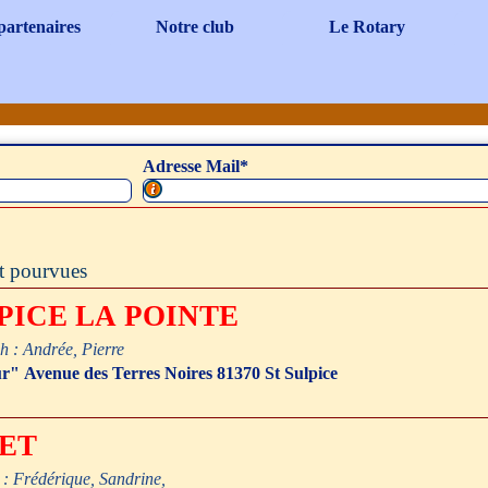
Sauter le menu
partenaires
Notre club
Le Rotary
▼
▼
etons Cancer" 2023- Samedi 4 FÉVRIE
Adresse Mail
*
nt pourvues
ULPICE LA POINTE
h : Andrée, Pierre
 horaire.
ur" Avenue des Terres Noires 81370 St Sulpice
ges horaires- 4 personnes maximum par tranche horaire.
HET
 : Frédérique, Sandrine,
 horaire.