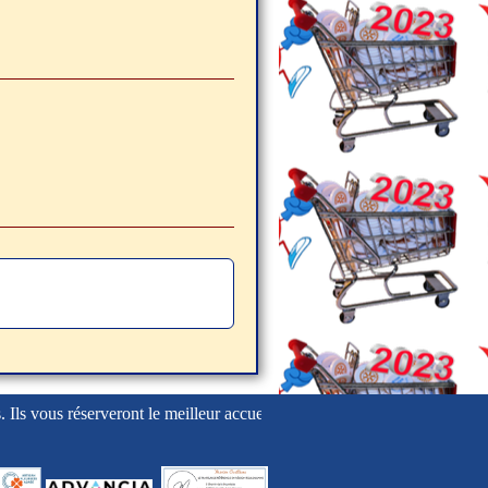
. Ils vous réserveront le meilleur accueil.......
Visitez les sites de nos part