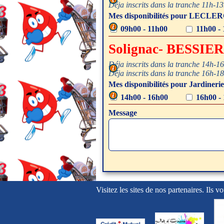
Déja inscrits dans la tranche 11h-13
Mes disponibilités pour LECLER
Vous pouvez choisir plusieurs pla
09h00 - 11h00
11h00 - 
Solignac- BESSIE
Déja inscrits dans la tranche 14h-1
4 personnes maximum par tranche
Déja inscrits dans la tranche 16h-
Mes disponibilités pour Jardiner
Vous pouvez choisir plusieurs pla
14h00 - 16h00
16h00 -
Message
Visitez les sites de nos partenaires. Ils vo