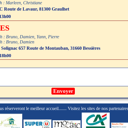
h : Marleen, Christiane
C Route de Lavaur, 81300 Graulhet
ges horaires- 4 personnes maximum par tranche horaire.
13h00
RES
6h : Bruno, Damien, Yann, Pierre
 horaire.
18h : Bruno, Damien
ie Solignac 657 Route de Montauban, 31660 Bessières
ges horaires- 4 personnes maximum par tranche horaire.
 18h00
us réserveront le meilleur accueil.......
Visitez les sites de nos partenaires