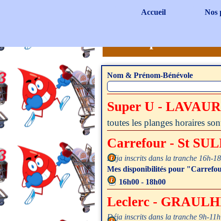
Aller au contenu
Accueil
Nos 
Opération "J
Nom & Prénom-Bénévole
Super U - LAVAUR
toutes les planges horaires so
Carrefour - St S
Déja inscrits dans la tranche 16h-18
4 personnes maximum par tranche
Mes disponibilités pour "Carrefo
Vous pouvez choisir plusieurs pla
16h00 - 18h00
Leclerc - GRAUL
Déja inscrits dans la tranche 9h-11h
4 personnes maximum par tranche