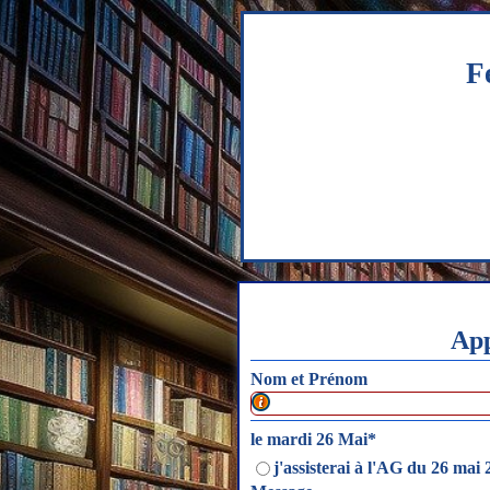
Aller au contenu
F
App
Nom et Prénom
Ton nom est dans cette liste par
le mardi 26 Mai
*
j'assisterai à l'AG du 26 mai